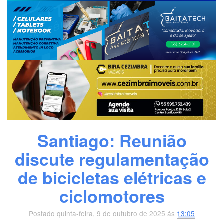
Santiago: Reunião
discute regulamentação
de bicicletas elétricas e
ciclomotores
Postado quinta-feira, 9 de outubro de 2025 ás
13:05