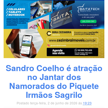
Sandro Coelho é atração
no Jantar dos
Namorados do Piquete
Irmãos Sagrilo
Postado terça-feira, 2 de junho de 2026 ás
19:23