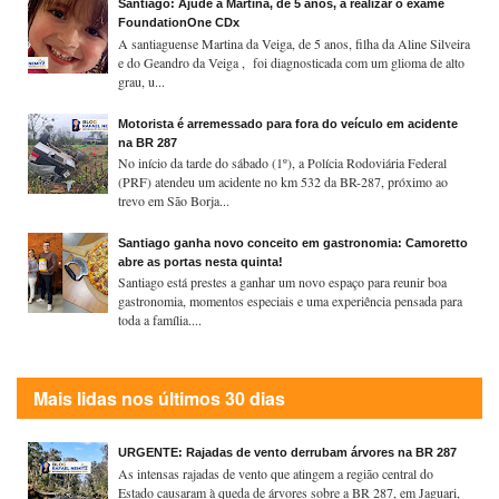
Santiago: Ajude a Martina, de 5 anos, a realizar o exame
FoundationOne CDx
A santiaguense Martina da Veiga, de 5 anos, filha da Aline Silveira
e do Geandro da Veiga , foi diagnosticada com um glioma de alto
grau, u...
Motorista é arremessado para fora do veículo em acidente
na BR 287
No início da tarde do sábado (1º), a Polícia Rodoviária Federal
(PRF) atendeu um acidente no km 532 da BR-287, próximo ao
trevo em São Borja...
Santiago ganha novo conceito em gastronomia: Camoretto
abre as portas nesta quinta!
Santiago está prestes a ganhar um novo espaço para reunir boa
gastronomia, momentos especiais e uma experiência pensada para
toda a família....
Mais lidas nos últimos 30 dias
URGENTE: Rajadas de vento derrubam árvores na BR 287
As intensas rajadas de vento que atingem a região central do
Estado causaram à queda de árvores sobre a BR 287, em Jaguari,