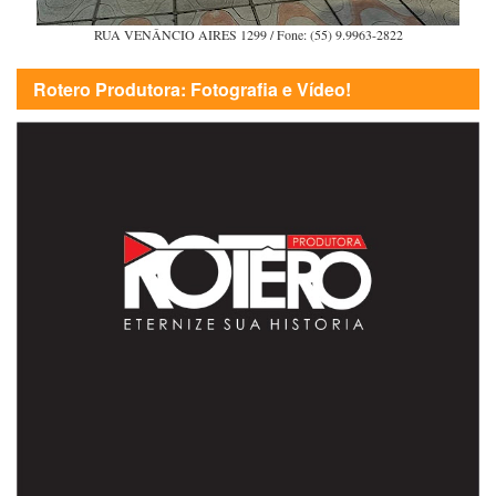
RUA VENÂNCIO AIRES 1299 / Fone: (55) 9.9963-2822
Rotero Produtora: Fotografia e Vídeo!