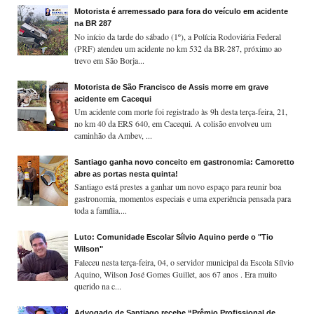
Motorista é arremessado para fora do veículo em acidente
na BR 287
No início da tarde do sábado (1º), a Polícia Rodoviária Federal
(PRF) atendeu um acidente no km 532 da BR-287, próximo ao
trevo em São Borja...
Motorista de São Francisco de Assis morre em grave
acidente em Cacequi
Um acidente com morte foi registrado às 9h desta terça-feira, 21,
no km 40 da ERS 640, em Cacequi. A colisão envolveu um
caminhão da Ambev, ...
Santiago ganha novo conceito em gastronomia: Camoretto
abre as portas nesta quinta!
Santiago está prestes a ganhar um novo espaço para reunir boa
gastronomia, momentos especiais e uma experiência pensada para
toda a família....
Luto: Comunidade Escolar Sílvio Aquino perde o "Tio
Wilson"
Faleceu nesta terça-feira, 04, o servidor municipal da Escola Sílvio
Aquino, Wilson José Gomes Guillet, aos 67 anos . Era muito
querido na c...
Advogado de Santiago recebe “Prêmio Profissional de