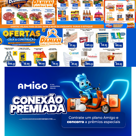
d
e
T
a
g
s