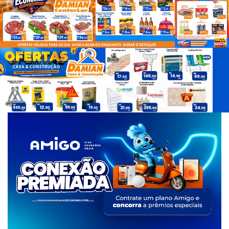
d
e
T
a
g
s