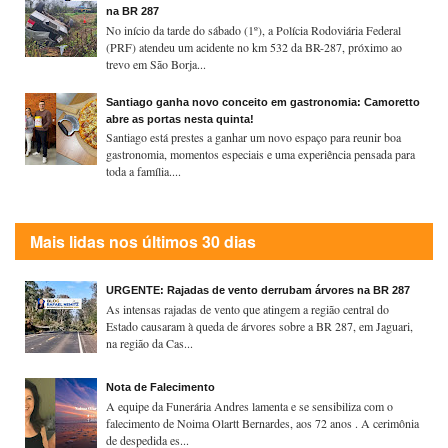
na BR 287
No início da tarde do sábado (1º), a Polícia Rodoviária Federal
(PRF) atendeu um acidente no km 532 da BR-287, próximo ao
trevo em São Borja...
Santiago ganha novo conceito em gastronomia: Camoretto
abre as portas nesta quinta!
Santiago está prestes a ganhar um novo espaço para reunir boa
gastronomia, momentos especiais e uma experiência pensada para
toda a família....
Mais lidas nos últimos 30 dias
URGENTE: Rajadas de vento derrubam árvores na BR 287
As intensas rajadas de vento que atingem a região central do
Estado causaram à queda de árvores sobre a BR 287, em Jaguari,
na região da Cas...
Nota de Falecimento
A equipe da Funerária Andres lamenta e se sensibiliza com o
falecimento de Noima Olartt Bernardes, aos 72 anos . A cerimônia
de despedida es...