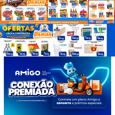
d
e
T
a
g
s