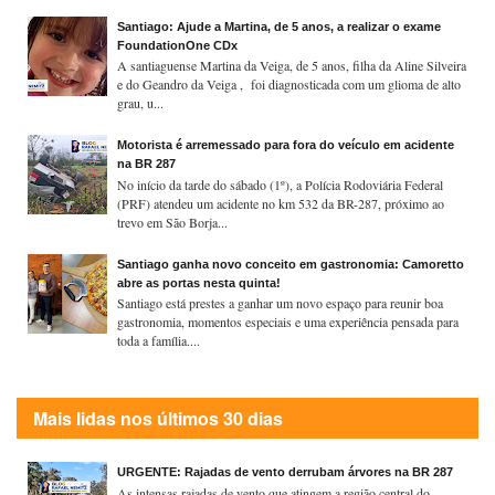
Santiago: Ajude a Martina, de 5 anos, a realizar o exame
FoundationOne CDx
A santiaguense Martina da Veiga, de 5 anos, filha da Aline Silveira
e do Geandro da Veiga , foi diagnosticada com um glioma de alto
grau, u...
Motorista é arremessado para fora do veículo em acidente
na BR 287
No início da tarde do sábado (1º), a Polícia Rodoviária Federal
(PRF) atendeu um acidente no km 532 da BR-287, próximo ao
trevo em São Borja...
Santiago ganha novo conceito em gastronomia: Camoretto
abre as portas nesta quinta!
Santiago está prestes a ganhar um novo espaço para reunir boa
gastronomia, momentos especiais e uma experiência pensada para
toda a família....
Mais lidas nos últimos 30 dias
URGENTE: Rajadas de vento derrubam árvores na BR 287
As intensas rajadas de vento que atingem a região central do