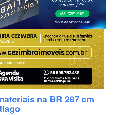
ateriais na BR 287 em
tiago