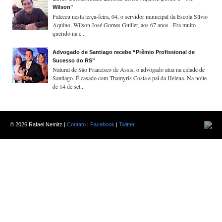
Wilson"
Faleceu nesta terça-feira, 04, o servidor municipal da Escola Sílvio
Aquino, Wilson José Gomes Guillet, aos 67 anos . Era muito
querido na c...
Advogado de Santiago recebe “Prêmio Profissional de
Sucesso do RS”
Natural de São Francisco de Assis, o advogado atua na cidade de
Santiago. É casado com Thamyris Costa e pai da Helena. Na noite
de 14 de set...
©
2026 Rafael Nemitz |
Contato
|
Facebook
|
Twitter