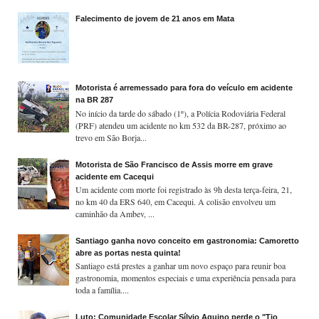
Falecimento de jovem de 21 anos em Mata
Motorista é arremessado para fora do veículo em acidente
na BR 287
No início da tarde do sábado (1º), a Polícia Rodoviária Federal
(PRF) atendeu um acidente no km 532 da BR-287, próximo ao
trevo em São Borja...
Motorista de São Francisco de Assis morre em grave
acidente em Cacequi
Um acidente com morte foi registrado às 9h desta terça-feira, 21,
no km 40 da ERS 640, em Cacequi. A colisão envolveu um
caminhão da Ambev, ...
Santiago ganha novo conceito em gastronomia: Camoretto
abre as portas nesta quinta!
Santiago está prestes a ganhar um novo espaço para reunir boa
gastronomia, momentos especiais e uma experiência pensada para
toda a família....
Luto: Comunidade Escolar Sílvio Aquino perde o "Tio