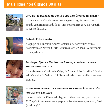
Mais lidas nos últimos 30 dias
URGENTE: Rajadas de vento derrubam árvores na BR 287
As intensas rajadas de vento que atingem a região central do
Estado causaram à queda de árvores sobre a BR 287, em Jaguari,
na região da Cas...
Nota de Falecimento
A equipe da Funerária Andres lamenta e se sensibiliza com o
falecimento de Noima Olartt Bernardes, aos 72 anos . A cerimônia
de despedida es...
Santiago: Ajude a Martina, de 5 anos, a realizar o exame
FoundationOne CDx
A santiaguense Martina da Veiga, de 5 anos, filha da Aline Silveira
e do Geandro da Veiga , foi diagnosticada com um glioma de alto
grau, u...
Ex-vereador acusado de Tentativa de Feminicídio vai a Júri
Popular em Santiago
O ex-vereador da Câmara de Jaguari, Fábio Franco , preso desde
2025 após tentar matar com golpes de faca à ex-companheira , Susi
Quadros (36...