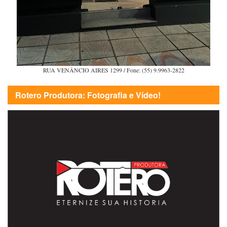
RUA VENÂNCIO AIRES 1299 / Fone: (55) 9.9963-2822
Rotero Produtora: Fotografia e Vídeo!