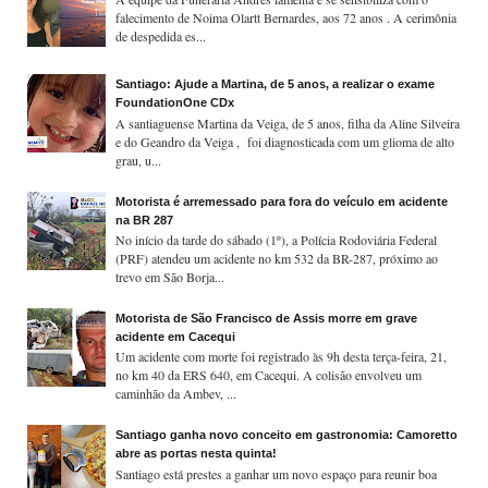
falecimento de Noima Olartt Bernardes, aos 72 anos . A cerimônia
de despedida es...
Santiago: Ajude a Martina, de 5 anos, a realizar o exame
FoundationOne CDx
A santiaguense Martina da Veiga, de 5 anos, filha da Aline Silveira
e do Geandro da Veiga , foi diagnosticada com um glioma de alto
grau, u...
Motorista é arremessado para fora do veículo em acidente
na BR 287
No início da tarde do sábado (1º), a Polícia Rodoviária Federal
(PRF) atendeu um acidente no km 532 da BR-287, próximo ao
trevo em São Borja...
Motorista de São Francisco de Assis morre em grave
acidente em Cacequi
Um acidente com morte foi registrado às 9h desta terça-feira, 21,
no km 40 da ERS 640, em Cacequi. A colisão envolveu um
caminhão da Ambev, ...
Santiago ganha novo conceito em gastronomia: Camoretto
abre as portas nesta quinta!
Santiago está prestes a ganhar um novo espaço para reunir boa