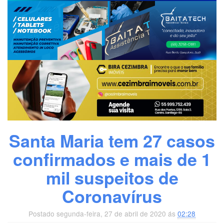
Santa Maria tem 27 casos
confirmados e mais de 1
mil suspeitos de
Coronavírus
Postado segunda-feira, 27 de abril de 2020 ás
02:28