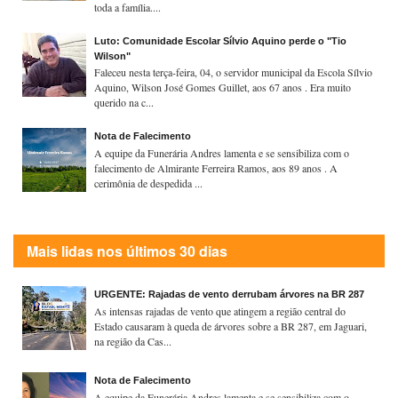
toda a família....
Luto: Comunidade Escolar Sílvio Aquino perde o "Tio
Wilson"
Faleceu nesta terça-feira, 04, o servidor municipal da Escola Sílvio
Aquino, Wilson José Gomes Guillet, aos 67 anos . Era muito
querido na c...
Nota de Falecimento
A equipe da Funerária Andres lamenta e se sensibiliza com o
falecimento de Almirante Ferreira Ramos, aos 89 anos . A
cerimônia de despedida ...
Mais lidas nos últimos 30 dias
URGENTE: Rajadas de vento derrubam árvores na BR 287
As intensas rajadas de vento que atingem a região central do
Estado causaram à queda de árvores sobre a BR 287, em Jaguari,
na região da Cas...
Nota de Falecimento
A equipe da Funerária Andres lamenta e se sensibiliza com o