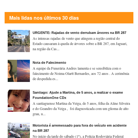
Mais lidas nos últimos 30 dias
URGENTE: Rajadas de vento derrubam árvores na BR 287
As intensas rajadas de vento que atingem a região central do
Estado causaram à queda de árvores sobre a BR 287, em Jaguari,
na região da Cas...
Nota de Falecimento
A equipe da Funerária Andres lamenta e se sensibiliza com o
falecimento de Noima Olartt Bernardes, aos 72 anos . A cerimônia
de despedida es...
Santiago: Ajude a Martina, de 5 anos, a realizar o exame
FoundationOne CDx
A santiaguense Martina da Veiga, de 5 anos, filha da Aline Silveira
e do Geandro da Veiga , foi diagnosticada com um glioma de alto
grau, u...
Motorista é arremessado para fora do veículo em acidente
na BR 287
No início da tarde do sábado (1º), a Polícia Rodoviária Federal