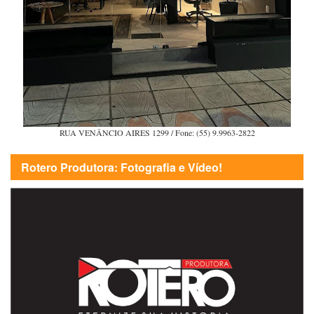
RUA VENÂNCIO AIRES 1299 / Fone: (55) 9.9963-2822
Rotero Produtora: Fotografia e Vídeo!