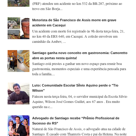
(PRF) atendeu um acidente no km 532 da BR-287, próximo ao
trevo em São Borja...
Motorista de São Francisco de Assis morre em grave
acidente em Cacequi
Um acidente com morte foi registrado às 9h desta terça-feira, 21,
no km 40 da ERS 640, em Cacequi. A colisão envolveu um
caminhão da Ambev, ...
Santiago ganha novo conceito em gastronomia: Camoretto
abre as portas nesta quinta!
Santiago está prestes a ganhar um novo espaço para reunir boa
gastronomia, momentos especiais e uma experiência pensada para
toda a família....
Luto: Comunidade Escolar Sílvio Aquino perde o "Tio
Wilson"
Faleceu nesta terça-feira, 04, o servidor municipal da Escola Sílvio
Aquino, Wilson José Gomes Guillet, aos 67 anos . Era muito
querido na c...
Advogado de Santiago recebe “Prêmio Profissional de
Sucesso do RS”
Natural de São Francisco de Assis, o advogado atua na cidade de
Santiago. É casado com Thamyris Costa e pai da Helena. Na noite