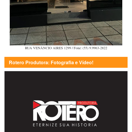
RUA VENÂNCIO AIRES 1299 / Fone: (55) 9.9963-2822
Rotero Produtora: Fotografia e Vídeo!