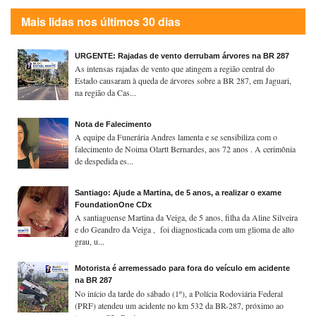
Mais lidas nos últimos 30 dias
URGENTE: Rajadas de vento derrubam árvores na BR 287
As intensas rajadas de vento que atingem a região central do
Estado causaram à queda de árvores sobre a BR 287, em Jaguari,
na região da Cas...
Nota de Falecimento
A equipe da Funerária Andres lamenta e se sensibiliza com o
falecimento de Noima Olartt Bernardes, aos 72 anos . A cerimônia
de despedida es...
Santiago: Ajude a Martina, de 5 anos, a realizar o exame
FoundationOne CDx
A santiaguense Martina da Veiga, de 5 anos, filha da Aline Silveira
e do Geandro da Veiga , foi diagnosticada com um glioma de alto
grau, u...
Motorista é arremessado para fora do veículo em acidente
na BR 287
No início da tarde do sábado (1º), a Polícia Rodoviária Federal
(PRF) atendeu um acidente no km 532 da BR-287, próximo ao