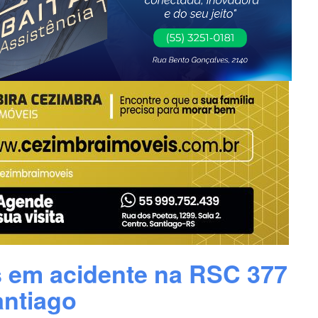
os em acidente na RSC 377
ntiago