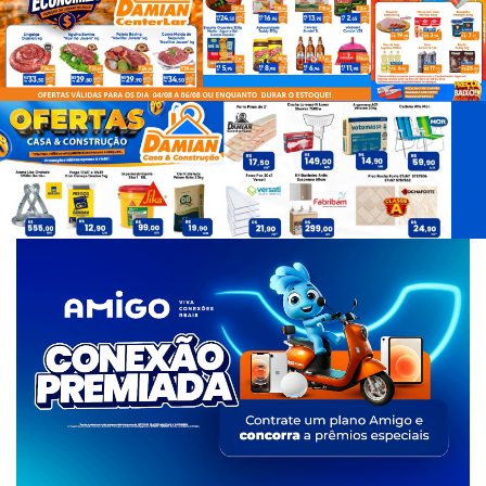
d
e
T
a
g
s