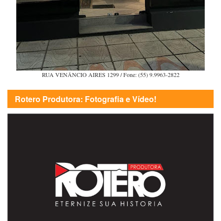
RUA VENÂNCIO AIRES 1299 / Fone: (55) 9.9963-2822
Rotero Produtora: Fotografia e Vídeo!