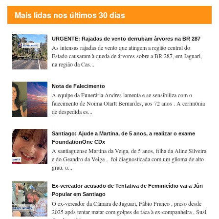
Mais lidas nos últimos 30 dias
URGENTE: Rajadas de vento derrubam árvores na BR 287
As intensas rajadas de vento que atingem a região central do
Estado causaram à queda de árvores sobre a BR 287, em Jaguari,
na região da Cas...
Nota de Falecimento
A equipe da Funerária Andres lamenta e se sensibiliza com o
falecimento de Noima Olartt Bernardes, aos 72 anos . A cerimônia
de despedida es...
Santiago: Ajude a Martina, de 5 anos, a realizar o exame
FoundationOne CDx
A santiaguense Martina da Veiga, de 5 anos, filha da Aline Silveira
e do Geandro da Veiga , foi diagnosticada com um glioma de alto
grau, u...
Ex-vereador acusado de Tentativa de Feminicídio vai a Júri
Popular em Santiago
O ex-vereador da Câmara de Jaguari, Fábio Franco , preso desde
2025 após tentar matar com golpes de faca à ex-companheira , Susi