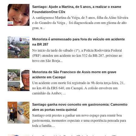
Santiago: Ajude a Martina, de 5 anos, a realizar o exame
FoundationOne CDx
A santiaguense Martina da Veiga, de 5 anos, filha da Aline Silveira
e do Geandro da Veiga , foi diagnosticada com um glioma de alto
grau, u...
Motorista é arremessado para fora do veículo em acidente
na BR 287
No início da tarde do sábado (1º), a Polícia Rodoviária Federal
(PRF) atendeu um acidente no km 532 da BR-287, próximo ao
trevo em São Borja...
Motorista de São Francisco de Assis morre em grave
acidente em Cacequi
Um acidente com morte foi registrado às 9h desta terça-feira, 21,
no km 40 da ERS 640, em Cacequi. A colisão envolveu um
caminhão da Ambev, ...
Santiago ganha novo conceito em gastronomia: Camoretto
abre as portas nesta quinta!
Santiago está prestes a ganhar um novo espaço para reunir boa
gastronomia, momentos especiais e uma experiência pensada para
toda a família....