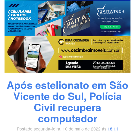
Após estelionato em São
Vicente do Sul, Polícia
Civil recupera
computador
Postado segunda-feira, 16 de maio de 2022 ás
18:11