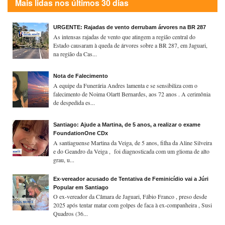
Mais lidas nos últimos 30 dias
URGENTE: Rajadas de vento derrubam árvores na BR 287
As intensas rajadas de vento que atingem a região central do
Estado causaram à queda de árvores sobre a BR 287, em Jaguari,
na região da Cas...
Nota de Falecimento
A equipe da Funerária Andres lamenta e se sensibiliza com o
falecimento de Noima Olartt Bernardes, aos 72 anos . A cerimônia
de despedida es...
Santiago: Ajude a Martina, de 5 anos, a realizar o exame
FoundationOne CDx
A santiaguense Martina da Veiga, de 5 anos, filha da Aline Silveira
e do Geandro da Veiga , foi diagnosticada com um glioma de alto
grau, u...
Ex-vereador acusado de Tentativa de Feminicídio vai a Júri
Popular em Santiago
O ex-vereador da Câmara de Jaguari, Fábio Franco , preso desde
2025 após tentar matar com golpes de faca à ex-companheira , Susi
Quadros (36...