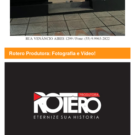
RUA VENÂNCIO AIRES 1299 / Fone: (55) 9.9963-2822
Rotero Produtora: Fotografia e Vídeo!