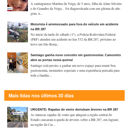
A santiaguense Martina da Veiga, de 5 anos, filha da Aline Silveira
e do Geandro da Veiga , foi diagnosticada com um glioma de alto
grau, u...
Motorista é arremessado para fora do veículo em acidente
na BR 287
No início da tarde do sábado (1º), a Polícia Rodoviária Federal
(PRF) atendeu um acidente no km 532 da BR-287, próximo ao
trevo em São Borja...
Santiago ganha novo conceito em gastronomia: Camoretto
abre as portas nesta quinta!
Santiago está prestes a ganhar um novo espaço para reunir boa
gastronomia, momentos especiais e uma experiência pensada para
toda a família....
Mais lidas nos últimos 30 dias
URGENTE: Rajadas de vento derrubam árvores na BR 287
As intensas rajadas de vento que atingem a região central do
Estado causaram à queda de árvores sobre a BR 287, em Jaguari,
na região da Cas...