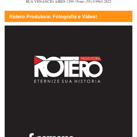
RUA VENÂNCIO AIRES 1299 / Fone: (55) 9.9963-2822
Rotero Produtora: Fotografia e Vídeo!