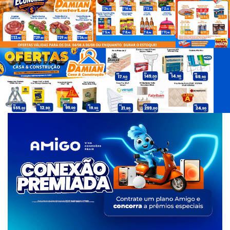
d
e
T
a
g
s