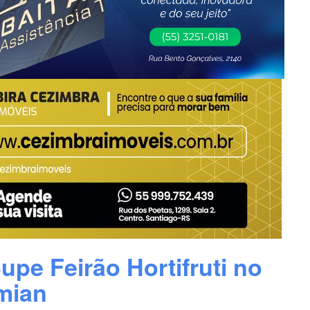
upe Feirão Hortifruti no
mian