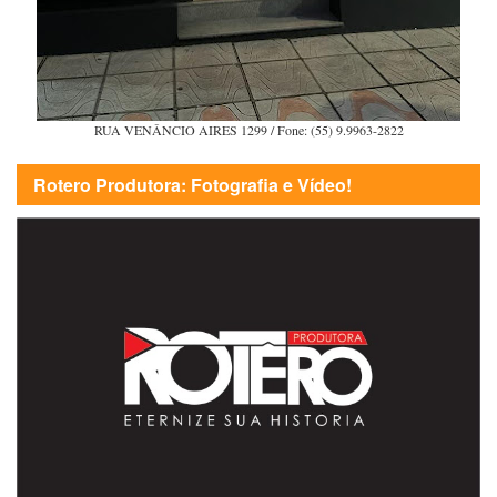
RUA VENÂNCIO AIRES 1299 / Fone: (55) 9.9963-2822
Rotero Produtora: Fotografia e Vídeo!