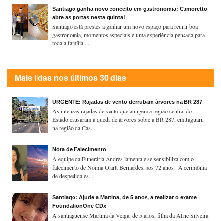
Santiago ganha novo conceito em gastronomia: Camoretto
abre as portas nesta quinta!
Santiago está prestes a ganhar um novo espaço para reunir boa
gastronomia, momentos especiais e uma experiência pensada para
toda a família....
Mais lidas nos últimos 30 dias
URGENTE: Rajadas de vento derrubam árvores na BR 287
As intensas rajadas de vento que atingem a região central do
Estado causaram à queda de árvores sobre a BR 287, em Jaguari,
na região da Cas...
Nota de Falecimento
A equipe da Funerária Andres lamenta e se sensibiliza com o
falecimento de Noima Olartt Bernardes, aos 72 anos . A cerimônia
de despedida es...
Santiago: Ajude a Martina, de 5 anos, a realizar o exame
FoundationOne CDx
A santiaguense Martina da Veiga, de 5 anos, filha da Aline Silveira