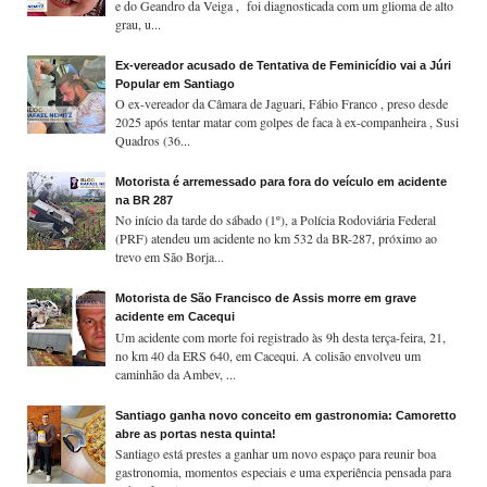
e do Geandro da Veiga , foi diagnosticada com um glioma de alto
grau, u...
Ex-vereador acusado de Tentativa de Feminicídio vai a Júri
Popular em Santiago
O ex-vereador da Câmara de Jaguari, Fábio Franco , preso desde
2025 após tentar matar com golpes de faca à ex-companheira , Susi
Quadros (36...
Motorista é arremessado para fora do veículo em acidente
na BR 287
No início da tarde do sábado (1º), a Polícia Rodoviária Federal
(PRF) atendeu um acidente no km 532 da BR-287, próximo ao
trevo em São Borja...
Motorista de São Francisco de Assis morre em grave
acidente em Cacequi
Um acidente com morte foi registrado às 9h desta terça-feira, 21,
no km 40 da ERS 640, em Cacequi. A colisão envolveu um
caminhão da Ambev, ...
Santiago ganha novo conceito em gastronomia: Camoretto
abre as portas nesta quinta!
Santiago está prestes a ganhar um novo espaço para reunir boa
gastronomia, momentos especiais e uma experiência pensada para