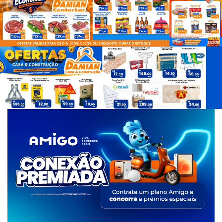
d
e
T
a
g
s