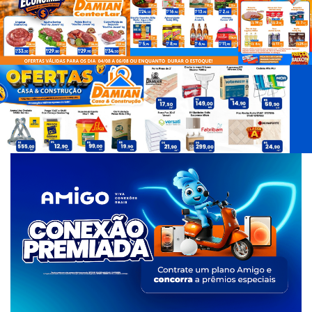
d
e
T
a
g
s