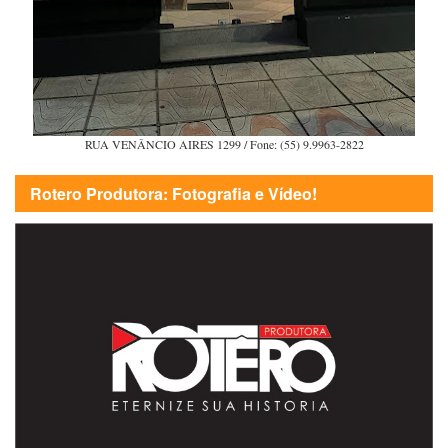
RUA VENÂNCIO AIRES 1299 / Fone: (55) 9.9963-2822
Rotero Produtora: Fotografia e Vídeo!