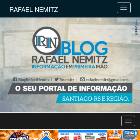
RAFAEL NEMITZ
M
e
n
u
M
e
n
u