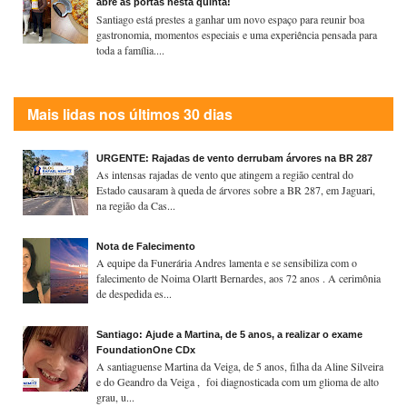
abre as portas nesta quinta!
Santiago está prestes a ganhar um novo espaço para reunir boa
gastronomia, momentos especiais e uma experiência pensada para
toda a família....
Mais lidas nos últimos 30 dias
URGENTE: Rajadas de vento derrubam árvores na BR 287
As intensas rajadas de vento que atingem a região central do
Estado causaram à queda de árvores sobre a BR 287, em Jaguari,
na região da Cas...
Nota de Falecimento
A equipe da Funerária Andres lamenta e se sensibiliza com o
falecimento de Noima Olartt Bernardes, aos 72 anos . A cerimônia
de despedida es...
Santiago: Ajude a Martina, de 5 anos, a realizar o exame
FoundationOne CDx
A santiaguense Martina da Veiga, de 5 anos, filha da Aline Silveira
e do Geandro da Veiga , foi diagnosticada com um glioma de alto
grau, u...