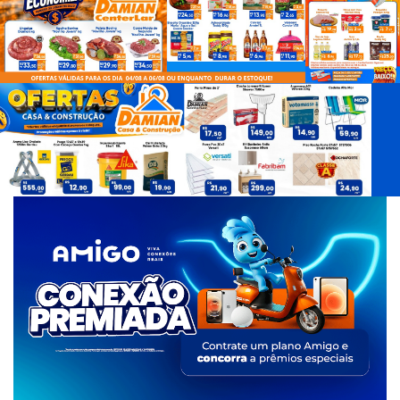
d
e
T
a
g
s