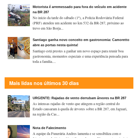
Motorista é arremessado para fora do veículo em acidente
na BR 287
No início da tarde do sábado (1º), a Polícia Rodoviária Federal
(PRF) atendeu um acidente no km 532 da BR-287, próximo ao
trevo em São Borja...
Santiago ganha novo conceito em gastronomia: Camoretto
abre as portas nesta quinta!
Santiago está prestes a ganhar um novo espaço para reunir boa
gastronomia, momentos especiais e uma experiência pensada para
toda a família....
Mais lidas nos últimos 30 dias
URGENTE: Rajadas de vento derrubam árvores na BR 287
As intensas rajadas de vento que atingem a região central do
Estado causaram à queda de árvores sobre a BR 287, em Jaguari,
na região da Cas...
Nota de Falecimento
A equipe da Funerária Andres lamenta e se sensibiliza com o