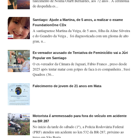
falecimento de Noima Olartt Bernardes, aos 72 anos . A cerimônia
de despedida es...
Santiago: Ajude a Martina, de 5 anos, a realizar o exame
FoundationOne CDx
A santiaguense Martina da Veiga, de 5 anos, filha da Aline Silveira
e do Geandro da Veiga , foi diagnosticada com um glioma de alto
grau, u...
Ex-vereador acusado de Tentativa de Feminicídio vai a Júri
Popular em Santiago
O ex-vereador da Câmara de Jaguari, Fábio Franco , preso desde
2025 após tentar matar com golpes de faca à ex-companheira , Susi
Quadros (36...
Falecimento de jovem de 21 anos em Mata
Motorista é arremessado para fora do veículo em acidente
na BR 287
No início da tarde do sábado (1º), a Polícia Rodoviária Federal
(PRF) atendeu um acidente no km 532 da BR-287, próximo ao
trevo em São Borja...