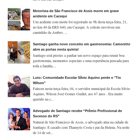
Motorista de São Francisco de Assis morre em grave
acidente em Cacequi
Um acidente com morte foi registrado às 9h desta terça-feira, 21,
no km 40 da ERS 640, em Cacequi. A colisão envolveu um
caminhão da Ambev, ...
Santiago ganha novo conceito em gastronomia: Camoretto
abre as portas nesta quinta!
Santiago está prestes a ganhar um novo espaço para reunir boa
gastronomia, momentos especiais e uma experiência pensada para
toda a família....
Luto: Comunidade Escolar Sílvio Aquino perde o "Tio
Wilson"
Faleceu nesta terça-feira, 04, o servidor municipal da Escola Sílvio
Aquino, Wilson José Gomes Guillet, aos 67 anos . Era muito
querido na c...
Advogado de Santiago recebe “Prêmio Profissional de
Sucesso do RS”
Natural de São Francisco de Assis, o advogado atua na cidade de
Santiago. É casado com Thamyris Costa e pai da Helena. Na noite
de 14 de set...