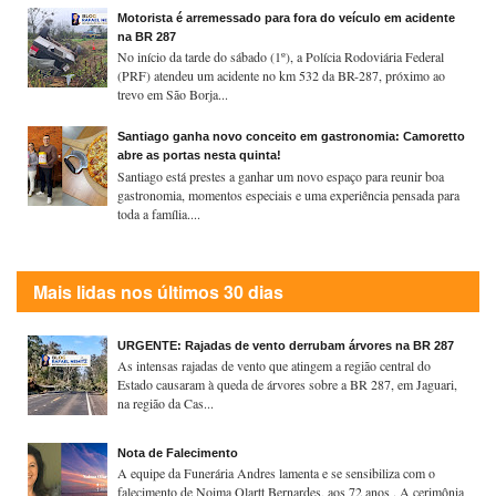
Motorista é arremessado para fora do veículo em acidente
na BR 287
No início da tarde do sábado (1º), a Polícia Rodoviária Federal
(PRF) atendeu um acidente no km 532 da BR-287, próximo ao
trevo em São Borja...
Santiago ganha novo conceito em gastronomia: Camoretto
abre as portas nesta quinta!
Santiago está prestes a ganhar um novo espaço para reunir boa
gastronomia, momentos especiais e uma experiência pensada para
toda a família....
Mais lidas nos últimos 30 dias
URGENTE: Rajadas de vento derrubam árvores na BR 287
As intensas rajadas de vento que atingem a região central do
Estado causaram à queda de árvores sobre a BR 287, em Jaguari,
na região da Cas...
Nota de Falecimento
A equipe da Funerária Andres lamenta e se sensibiliza com o
falecimento de Noima Olartt Bernardes, aos 72 anos . A cerimônia