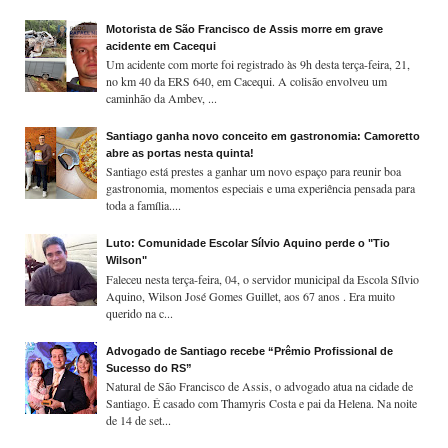
Motorista de São Francisco de Assis morre em grave
acidente em Cacequi
Um acidente com morte foi registrado às 9h desta terça-feira, 21,
no km 40 da ERS 640, em Cacequi. A colisão envolveu um
caminhão da Ambev, ...
Santiago ganha novo conceito em gastronomia: Camoretto
abre as portas nesta quinta!
Santiago está prestes a ganhar um novo espaço para reunir boa
gastronomia, momentos especiais e uma experiência pensada para
toda a família....
Luto: Comunidade Escolar Sílvio Aquino perde o "Tio
Wilson"
Faleceu nesta terça-feira, 04, o servidor municipal da Escola Sílvio
Aquino, Wilson José Gomes Guillet, aos 67 anos . Era muito
querido na c...
Advogado de Santiago recebe “Prêmio Profissional de
Sucesso do RS”
Natural de São Francisco de Assis, o advogado atua na cidade de
Santiago. É casado com Thamyris Costa e pai da Helena. Na noite
de 14 de set...