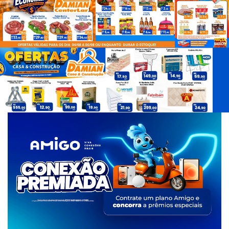
d
e
T
a
g
s