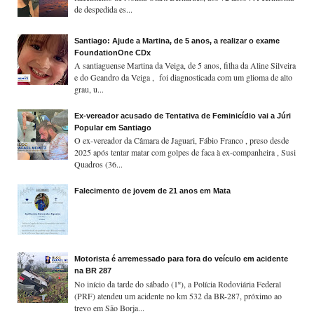
de despedida es...
Santiago: Ajude a Martina, de 5 anos, a realizar o exame
FoundationOne CDx
A santiaguense Martina da Veiga, de 5 anos, filha da Aline Silveira
e do Geandro da Veiga , foi diagnosticada com um glioma de alto
grau, u...
Ex-vereador acusado de Tentativa de Feminicídio vai a Júri
Popular em Santiago
O ex-vereador da Câmara de Jaguari, Fábio Franco , preso desde
2025 após tentar matar com golpes de faca à ex-companheira , Susi
Quadros (36...
Falecimento de jovem de 21 anos em Mata
Motorista é arremessado para fora do veículo em acidente
na BR 287
No início da tarde do sábado (1º), a Polícia Rodoviária Federal
(PRF) atendeu um acidente no km 532 da BR-287, próximo ao
trevo em São Borja...