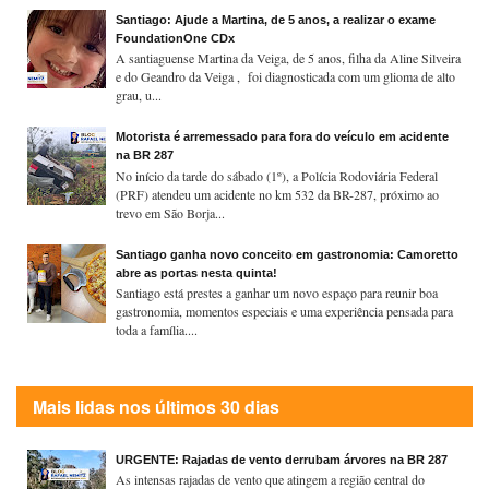
Santiago: Ajude a Martina, de 5 anos, a realizar o exame
FoundationOne CDx
A santiaguense Martina da Veiga, de 5 anos, filha da Aline Silveira
e do Geandro da Veiga , foi diagnosticada com um glioma de alto
grau, u...
Motorista é arremessado para fora do veículo em acidente
na BR 287
No início da tarde do sábado (1º), a Polícia Rodoviária Federal
(PRF) atendeu um acidente no km 532 da BR-287, próximo ao
trevo em São Borja...
Santiago ganha novo conceito em gastronomia: Camoretto
abre as portas nesta quinta!
Santiago está prestes a ganhar um novo espaço para reunir boa
gastronomia, momentos especiais e uma experiência pensada para
toda a família....
Mais lidas nos últimos 30 dias
URGENTE: Rajadas de vento derrubam árvores na BR 287
As intensas rajadas de vento que atingem a região central do