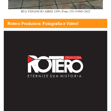
RUA VENÂNCIO AIRES 1299 / Fone: (55) 9.9963-2822
Rotero Produtora: Fotografia e Vídeo!