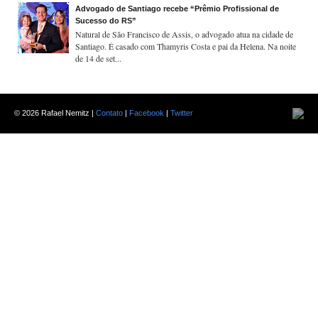
Advogado de Santiago recebe “Prêmio Profissional de
Sucesso do RS”
Natural de São Francisco de Assis, o advogado atua na cidade de
Santiago. É casado com Thamyris Costa e pai da Helena. Na noite
de 14 de set...
©
2026 Rafael Nemitz |
Contato
|
Facebook
|
Twitter