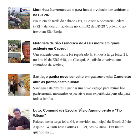
Motorista é arremessado para fora do veículo em acidente
na BR 287
No início da tarde do sábado (1º), a Polícia Rodoviária Federal
(PRF) atendeu um acidente no km 532 da BR-287, próximo ao
trevo em São Borja...
Motorista de São Francisco de Assis morre em grave
acidente em Cacequi
Um acidente com morte foi registrado às 9h desta terça-feira, 21,
no km 40 da ERS 640, em Cacequi. A colisão envolveu um
caminhão da Ambev, ...
Santiago ganha novo conceito em gastronomia: Camoretto
abre as portas nesta quinta!
Santiago está prestes a ganhar um novo espaço para reunir boa
gastronomia, momentos especiais e uma experiência pensada para
toda a família....
Luto: Comunidade Escolar Sílvio Aquino perde o "Tio
Wilson"
Faleceu nesta terça-feira, 04, o servidor municipal da Escola Sílvio
Aquino, Wilson José Gomes Guillet, aos 67 anos . Era muito
querido na c...