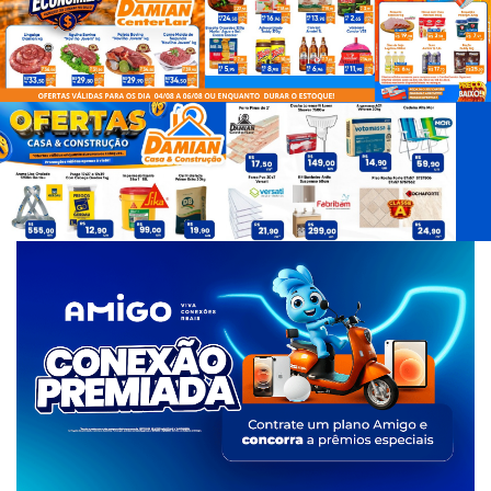
d
e
T
a
g
s