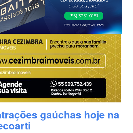
 atrações gaúchas hoje na
ecoarti