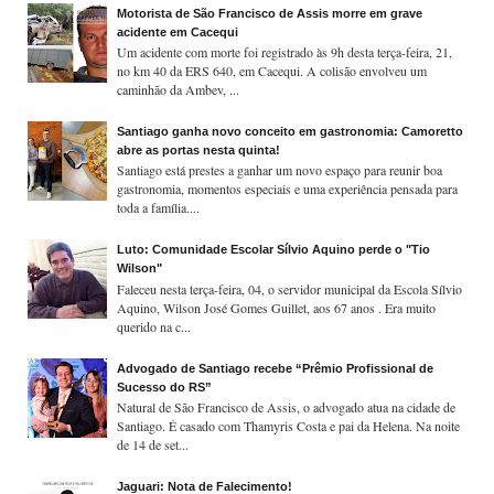
Motorista de São Francisco de Assis morre em grave
acidente em Cacequi
Um acidente com morte foi registrado às 9h desta terça-feira, 21,
no km 40 da ERS 640, em Cacequi. A colisão envolveu um
caminhão da Ambev, ...
Santiago ganha novo conceito em gastronomia: Camoretto
abre as portas nesta quinta!
Santiago está prestes a ganhar um novo espaço para reunir boa
gastronomia, momentos especiais e uma experiência pensada para
toda a família....
Luto: Comunidade Escolar Sílvio Aquino perde o "Tio
Wilson"
Faleceu nesta terça-feira, 04, o servidor municipal da Escola Sílvio
Aquino, Wilson José Gomes Guillet, aos 67 anos . Era muito
querido na c...
Advogado de Santiago recebe “Prêmio Profissional de
Sucesso do RS”
Natural de São Francisco de Assis, o advogado atua na cidade de
Santiago. É casado com Thamyris Costa e pai da Helena. Na noite
de 14 de set...
Jaguari: Nota de Falecimento!