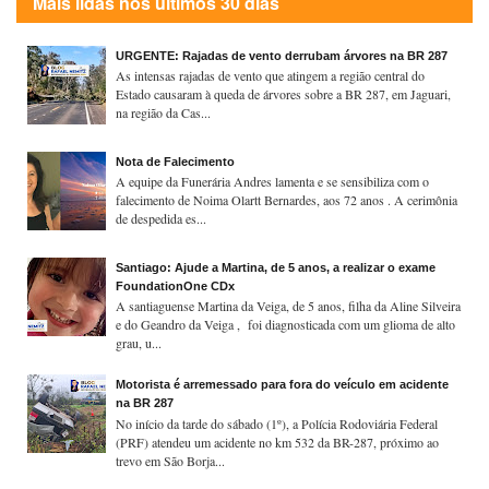
Mais lidas nos últimos 30 dias
URGENTE: Rajadas de vento derrubam árvores na BR 287
As intensas rajadas de vento que atingem a região central do
Estado causaram à queda de árvores sobre a BR 287, em Jaguari,
na região da Cas...
Nota de Falecimento
A equipe da Funerária Andres lamenta e se sensibiliza com o
falecimento de Noima Olartt Bernardes, aos 72 anos . A cerimônia
de despedida es...
Santiago: Ajude a Martina, de 5 anos, a realizar o exame
FoundationOne CDx
A santiaguense Martina da Veiga, de 5 anos, filha da Aline Silveira
e do Geandro da Veiga , foi diagnosticada com um glioma de alto
grau, u...
Motorista é arremessado para fora do veículo em acidente
na BR 287
No início da tarde do sábado (1º), a Polícia Rodoviária Federal
(PRF) atendeu um acidente no km 532 da BR-287, próximo ao
trevo em São Borja...