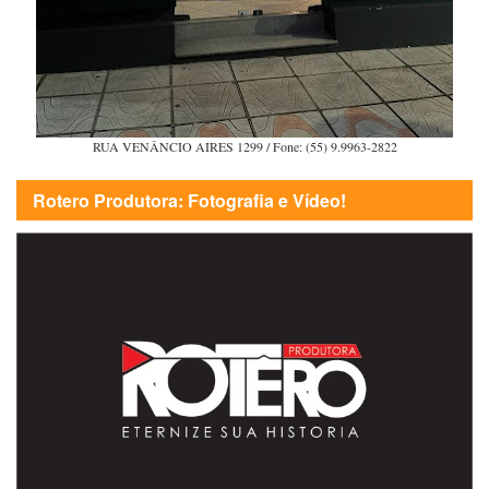
RUA VENÂNCIO AIRES 1299 / Fone: (55) 9.9963-2822
Rotero Produtora: Fotografia e Vídeo!