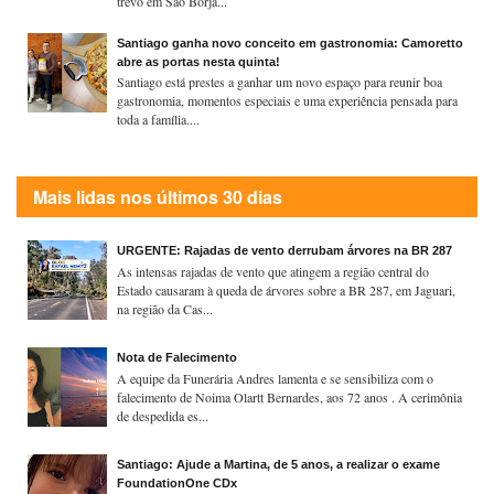
trevo em São Borja...
Santiago ganha novo conceito em gastronomia: Camoretto
abre as portas nesta quinta!
Santiago está prestes a ganhar um novo espaço para reunir boa
gastronomia, momentos especiais e uma experiência pensada para
toda a família....
Mais lidas nos últimos 30 dias
URGENTE: Rajadas de vento derrubam árvores na BR 287
As intensas rajadas de vento que atingem a região central do
Estado causaram à queda de árvores sobre a BR 287, em Jaguari,
na região da Cas...
Nota de Falecimento
A equipe da Funerária Andres lamenta e se sensibiliza com o
falecimento de Noima Olartt Bernardes, aos 72 anos . A cerimônia
de despedida es...
Santiago: Ajude a Martina, de 5 anos, a realizar o exame
FoundationOne CDx