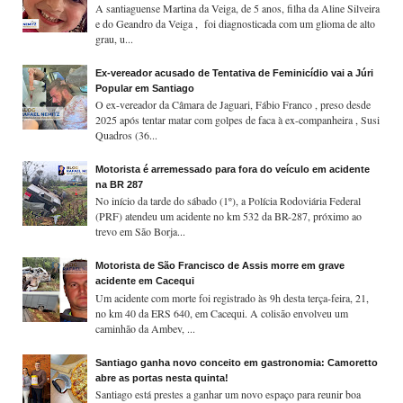
A santiaguense Martina da Veiga, de 5 anos, filha da Aline Silveira
e do Geandro da Veiga , foi diagnosticada com um glioma de alto
grau, u...
Ex-vereador acusado de Tentativa de Feminicídio vai a Júri
Popular em Santiago
O ex-vereador da Câmara de Jaguari, Fábio Franco , preso desde
2025 após tentar matar com golpes de faca à ex-companheira , Susi
Quadros (36...
Motorista é arremessado para fora do veículo em acidente
na BR 287
No início da tarde do sábado (1º), a Polícia Rodoviária Federal
(PRF) atendeu um acidente no km 532 da BR-287, próximo ao
trevo em São Borja...
Motorista de São Francisco de Assis morre em grave
acidente em Cacequi
Um acidente com morte foi registrado às 9h desta terça-feira, 21,
no km 40 da ERS 640, em Cacequi. A colisão envolveu um
caminhão da Ambev, ...
Santiago ganha novo conceito em gastronomia: Camoretto
abre as portas nesta quinta!
Santiago está prestes a ganhar um novo espaço para reunir boa