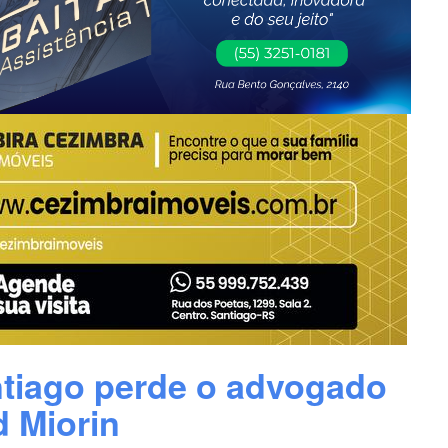
ntiago perde o advogado
 Miorin