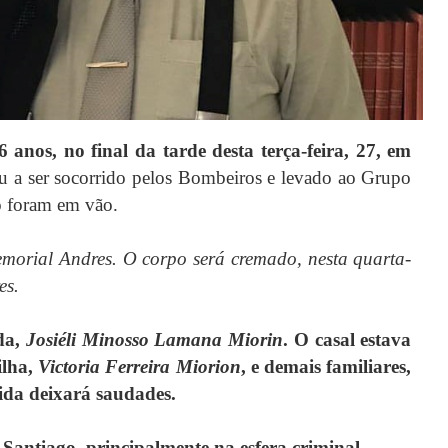
anos, no final da tarde desta terça-feira, 27, em
 a ser socorrido pelos Bombeiros e levado ao Grupo
ão foram em vão.
emorial Andres. O corpo será cremado, nesta quarta-
es.
da,
Josiéli Minosso Lamana Miorin
. O casal estava
ilha,
Victoria Ferreira Miorion
, e demais familiares,
da deixará saudades.
antiago, principalmente na esfera criminal.