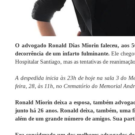
O advogado Ronald Dias Miorin faleceu, aos 56 
decorrência de um infarto fulminante.
Ele chegou
Hospitalar Santiago, mas as tentativas de reanimaç
A despedida inicia às 23h de hoje na sala 3 do M
feira, 28, às 11h, no Crematório do Memorial Andr
Ronald Miorin deixa a esposa, também advoga
junto há 26 anos. Ronald deixa, também, uma f
além de um grande número de amigos. Sua parti
Era considerado um dos melhores advogados de S