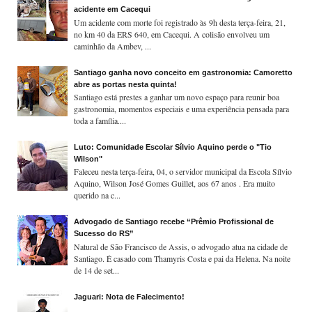
acidente em Cacequi
Um acidente com morte foi registrado às 9h desta terça-feira, 21,
no km 40 da ERS 640, em Cacequi. A colisão envolveu um
caminhão da Ambev, ...
Santiago ganha novo conceito em gastronomia: Camoretto
abre as portas nesta quinta!
Santiago está prestes a ganhar um novo espaço para reunir boa
gastronomia, momentos especiais e uma experiência pensada para
toda a família....
Luto: Comunidade Escolar Sílvio Aquino perde o "Tio
Wilson"
Faleceu nesta terça-feira, 04, o servidor municipal da Escola Sílvio
Aquino, Wilson José Gomes Guillet, aos 67 anos . Era muito
querido na c...
Advogado de Santiago recebe “Prêmio Profissional de
Sucesso do RS”
Natural de São Francisco de Assis, o advogado atua na cidade de
Santiago. É casado com Thamyris Costa e pai da Helena. Na noite
de 14 de set...
Jaguari: Nota de Falecimento!