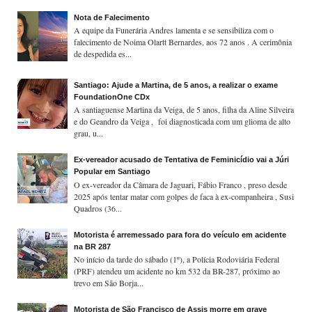
Nota de Falecimento
A equipe da Funerária Andres lamenta e se sensibiliza com o
falecimento de Noima Olartt Bernardes, aos 72 anos . A cerimônia
de despedida es...
Santiago: Ajude a Martina, de 5 anos, a realizar o exame
FoundationOne CDx
A santiaguense Martina da Veiga, de 5 anos, filha da Aline Silveira
e do Geandro da Veiga , foi diagnosticada com um glioma de alto
grau, u...
Ex-vereador acusado de Tentativa de Feminicídio vai a Júri
Popular em Santiago
O ex-vereador da Câmara de Jaguari, Fábio Franco , preso desde
2025 após tentar matar com golpes de faca à ex-companheira , Susi
Quadros (36...
Motorista é arremessado para fora do veículo em acidente
na BR 287
No início da tarde do sábado (1º), a Polícia Rodoviária Federal
(PRF) atendeu um acidente no km 532 da BR-287, próximo ao
trevo em São Borja...
Motorista de São Francisco de Assis morre em grave