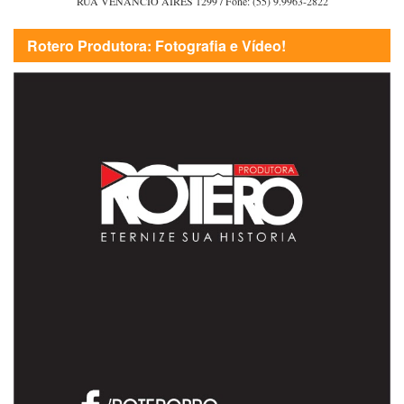
RUA VENÂNCIO AIRES 1299 / Fone: (55) 9.9963-2822
Rotero Produtora: Fotografia e Vídeo!