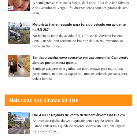
A santiaguense Martina da Veiga, de 5 anos, filha da Aline Silveira
e do Geandro da Veiga , foi diagnosticada com um glioma de alto
grau, u...
Motorista é arremessado para fora do veículo em acidente
na BR 287
No início da tarde do sábado (1º), a Polícia Rodoviária Federal
(PRF) atendeu um acidente no km 532 da BR-287, próximo ao
trevo em São Borja...
Santiago ganha novo conceito em gastronomia: Camoretto
abre as portas nesta quinta!
Santiago está prestes a ganhar um novo espaço para reunir boa
gastronomia, momentos especiais e uma experiência pensada para
toda a família....
Mais lidas nos últimos 30 dias
URGENTE: Rajadas de vento derrubam árvores na BR 287
As intensas rajadas de vento que atingem a região central do
Estado causaram à queda de árvores sobre a BR 287, em Jaguari,
na região da Cas...