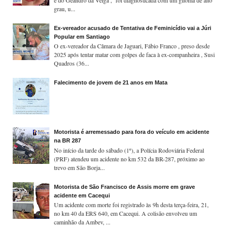
e do Geandro da Veiga , foi diagnosticada com um glioma de alto
grau, u...
Ex-vereador acusado de Tentativa de Feminicídio vai a Júri
Popular em Santiago
O ex-vereador da Câmara de Jaguari, Fábio Franco , preso desde
2025 após tentar matar com golpes de faca à ex-companheira , Susi
Quadros (36...
Falecimento de jovem de 21 anos em Mata
Motorista é arremessado para fora do veículo em acidente
na BR 287
No início da tarde do sábado (1º), a Polícia Rodoviária Federal
(PRF) atendeu um acidente no km 532 da BR-287, próximo ao
trevo em São Borja...
Motorista de São Francisco de Assis morre em grave
acidente em Cacequi
Um acidente com morte foi registrado às 9h desta terça-feira, 21,
no km 40 da ERS 640, em Cacequi. A colisão envolveu um
caminhão da Ambev, ...