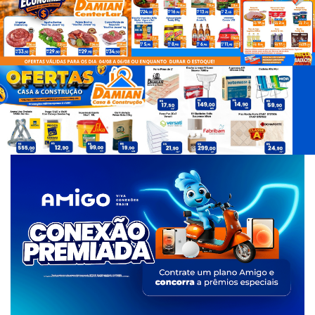
d
e
T
a
g
s