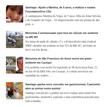
Santiago: Ajude a Martina, de 5 anos, a realizar o exame
FoundationOne CDx
A santiaguense Martina da Veiga, de 5 anos, filha da Aline Silveira
e do Geandro da Veiga , foi diagnosticada com um glioma de alto
grau, u...
Motorista é arremessado para fora do veículo em acidente
na BR 287
No início da tarde do sábado (1º), a Polícia Rodoviária Federal
(PRF) atendeu um acidente no km 532 da BR-287, próximo ao
trevo em São Borja...
Motorista de São Francisco de Assis morre em grave
acidente em Cacequi
Um acidente com morte foi registrado às 9h desta terça-feira, 21,
no km 40 da ERS 640, em Cacequi. A colisão envolveu um
caminhão da Ambev, ...
Santiago ganha novo conceito em gastronomia: Camoretto
abre as portas nesta quinta!
Santiago está prestes a ganhar um novo espaço para reunir boa
gastronomia, momentos especiais e uma experiência pensada para
toda a família....