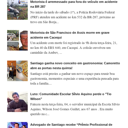
Motorista é arremessado para fora do veículo em acidente
na BR 287
No início da tarde do sábado (1º), a Polícia Rodoviária Federal
(PRF) atendeu um acidente no km 532 da BR-287, próximo ao
trevo em São Borja...
Motorista de São Francisco de Assis morre em grave
acidente em Cacequi
Um acidente com morte foi registrado às 9h desta terça-feira, 21,
no km 40 da ERS 640, em Cacequi. A colisão envolveu um
caminhão da Ambev, ...
Santiago ganha novo conceito em gastronomia: Camoretto
abre as portas nesta quinta!
Santiago está prestes a ganhar um novo espaço para reunir boa
gastronomia, momentos especiais e uma experiência pensada para
toda a família....
Luto: Comunidade Escolar Sílvio Aquino perde o "Tio
Wilson"
Faleceu nesta terça-feira, 04, o servidor municipal da Escola Sílvio
Aquino, Wilson José Gomes Guillet, aos 67 anos . Era muito
querido na c...
Advogado de Santiago recebe “Prêmio Profissional de