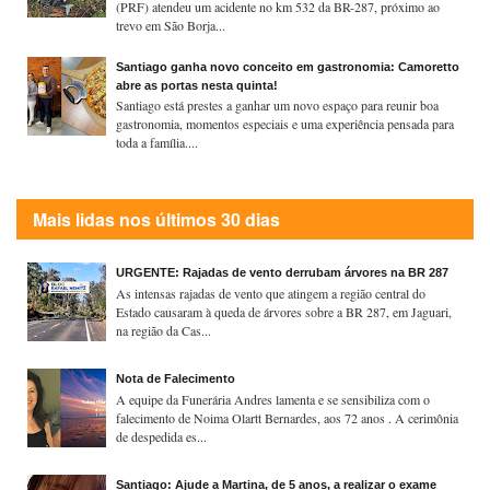
(PRF) atendeu um acidente no km 532 da BR-287, próximo ao
trevo em São Borja...
Santiago ganha novo conceito em gastronomia: Camoretto
abre as portas nesta quinta!
Santiago está prestes a ganhar um novo espaço para reunir boa
gastronomia, momentos especiais e uma experiência pensada para
toda a família....
Mais lidas nos últimos 30 dias
URGENTE: Rajadas de vento derrubam árvores na BR 287
As intensas rajadas de vento que atingem a região central do
Estado causaram à queda de árvores sobre a BR 287, em Jaguari,
na região da Cas...
Nota de Falecimento
A equipe da Funerária Andres lamenta e se sensibiliza com o
falecimento de Noima Olartt Bernardes, aos 72 anos . A cerimônia
de despedida es...
Santiago: Ajude a Martina, de 5 anos, a realizar o exame