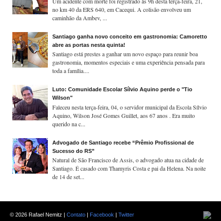
Um acidente com morte foi registrado às 9h desta terça-feira, 21,
no km 40 da ERS 640, em Cacequi. A colisão envolveu um
caminhão da Ambev, ...
Santiago ganha novo conceito em gastronomia: Camoretto
abre as portas nesta quinta!
Santiago está prestes a ganhar um novo espaço para reunir boa
gastronomia, momentos especiais e uma experiência pensada para
toda a família....
Luto: Comunidade Escolar Sílvio Aquino perde o "Tio
Wilson"
Faleceu nesta terça-feira, 04, o servidor municipal da Escola Sílvio
Aquino, Wilson José Gomes Guillet, aos 67 anos . Era muito
querido na c...
Advogado de Santiago recebe “Prêmio Profissional de
Sucesso do RS”
Natural de São Francisco de Assis, o advogado atua na cidade de
Santiago. É casado com Thamyris Costa e pai da Helena. Na noite
de 14 de set...
©
2026 Rafael Nemitz |
Contato
|
Facebook
|
Twitter