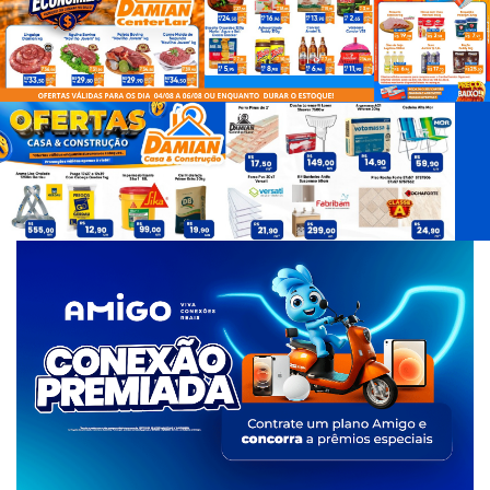
d
e
T
a
g
s