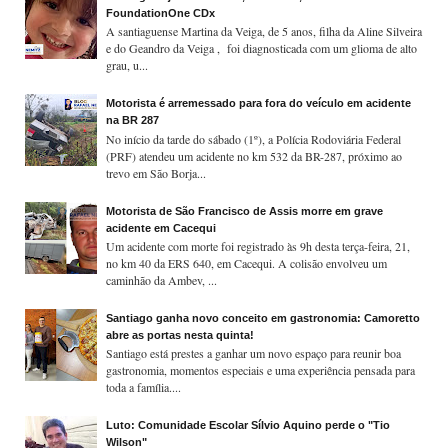
FoundationOne CDx
A santiaguense Martina da Veiga, de 5 anos, filha da Aline Silveira
e do Geandro da Veiga , foi diagnosticada com um glioma de alto
grau, u...
Motorista é arremessado para fora do veículo em acidente
na BR 287
No início da tarde do sábado (1º), a Polícia Rodoviária Federal
(PRF) atendeu um acidente no km 532 da BR-287, próximo ao
trevo em São Borja...
Motorista de São Francisco de Assis morre em grave
acidente em Cacequi
Um acidente com morte foi registrado às 9h desta terça-feira, 21,
no km 40 da ERS 640, em Cacequi. A colisão envolveu um
caminhão da Ambev, ...
Santiago ganha novo conceito em gastronomia: Camoretto
abre as portas nesta quinta!
Santiago está prestes a ganhar um novo espaço para reunir boa
gastronomia, momentos especiais e uma experiência pensada para
toda a família....
Luto: Comunidade Escolar Sílvio Aquino perde o "Tio
Wilson"