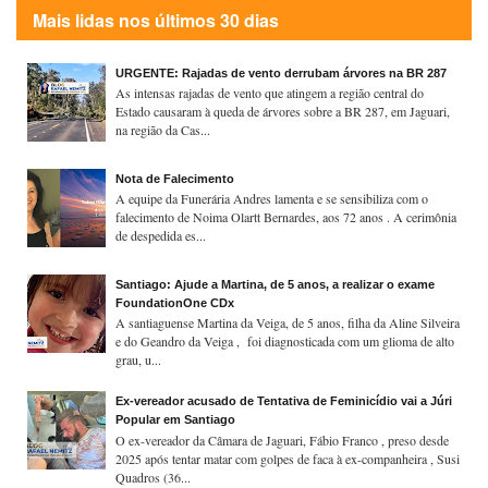
Mais lidas nos últimos 30 dias
URGENTE: Rajadas de vento derrubam árvores na BR 287
As intensas rajadas de vento que atingem a região central do
Estado causaram à queda de árvores sobre a BR 287, em Jaguari,
na região da Cas...
Nota de Falecimento
A equipe da Funerária Andres lamenta e se sensibiliza com o
falecimento de Noima Olartt Bernardes, aos 72 anos . A cerimônia
de despedida es...
Santiago: Ajude a Martina, de 5 anos, a realizar o exame
FoundationOne CDx
A santiaguense Martina da Veiga, de 5 anos, filha da Aline Silveira
e do Geandro da Veiga , foi diagnosticada com um glioma de alto
grau, u...
Ex-vereador acusado de Tentativa de Feminicídio vai a Júri
Popular em Santiago
O ex-vereador da Câmara de Jaguari, Fábio Franco , preso desde
2025 após tentar matar com golpes de faca à ex-companheira , Susi
Quadros (36...