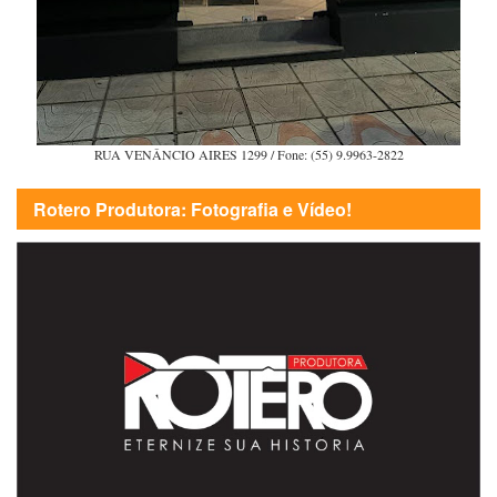
RUA VENÂNCIO AIRES 1299 / Fone: (55) 9.9963-2822
Rotero Produtora: Fotografia e Vídeo!