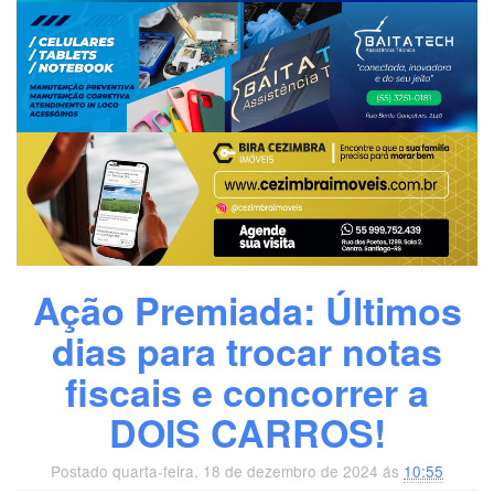
Ação Premiada: Últimos
dias para trocar notas
fiscais e concorrer a
DOIS CARROS!
Postado quarta-feira, 18 de dezembro de 2024 ás
10:55