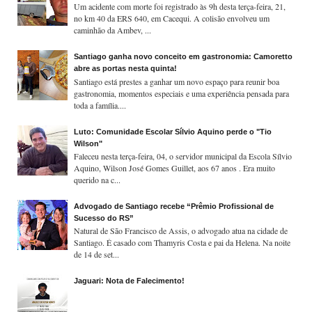
Um acidente com morte foi registrado às 9h desta terça-feira, 21,
no km 40 da ERS 640, em Cacequi. A colisão envolveu um
caminhão da Ambev, ...
Santiago ganha novo conceito em gastronomia: Camoretto
abre as portas nesta quinta!
Santiago está prestes a ganhar um novo espaço para reunir boa
gastronomia, momentos especiais e uma experiência pensada para
toda a família....
Luto: Comunidade Escolar Sílvio Aquino perde o "Tio
Wilson"
Faleceu nesta terça-feira, 04, o servidor municipal da Escola Sílvio
Aquino, Wilson José Gomes Guillet, aos 67 anos . Era muito
querido na c...
Advogado de Santiago recebe “Prêmio Profissional de
Sucesso do RS”
Natural de São Francisco de Assis, o advogado atua na cidade de
Santiago. É casado com Thamyris Costa e pai da Helena. Na noite
de 14 de set...
Jaguari: Nota de Falecimento!