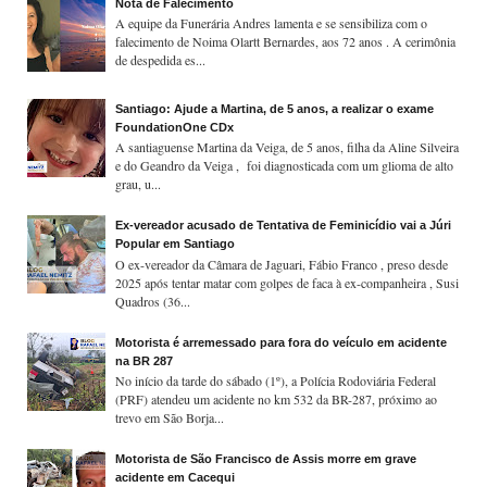
Nota de Falecimento
A equipe da Funerária Andres lamenta e se sensibiliza com o
falecimento de Noima Olartt Bernardes, aos 72 anos . A cerimônia
de despedida es...
Santiago: Ajude a Martina, de 5 anos, a realizar o exame
FoundationOne CDx
A santiaguense Martina da Veiga, de 5 anos, filha da Aline Silveira
e do Geandro da Veiga , foi diagnosticada com um glioma de alto
grau, u...
Ex-vereador acusado de Tentativa de Feminicídio vai a Júri
Popular em Santiago
O ex-vereador da Câmara de Jaguari, Fábio Franco , preso desde
2025 após tentar matar com golpes de faca à ex-companheira , Susi
Quadros (36...
Motorista é arremessado para fora do veículo em acidente
na BR 287
No início da tarde do sábado (1º), a Polícia Rodoviária Federal
(PRF) atendeu um acidente no km 532 da BR-287, próximo ao
trevo em São Borja...
Motorista de São Francisco de Assis morre em grave
acidente em Cacequi