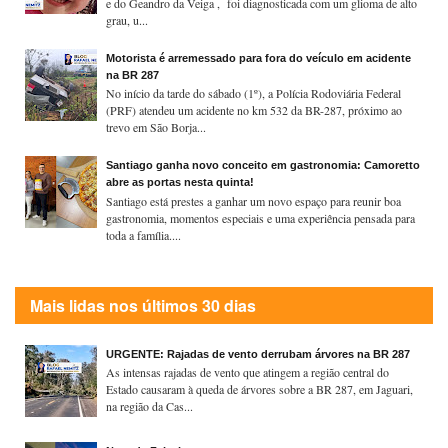
e do Geandro da Veiga , foi diagnosticada com um glioma de alto
grau, u...
Motorista é arremessado para fora do veículo em acidente
na BR 287
No início da tarde do sábado (1º), a Polícia Rodoviária Federal
(PRF) atendeu um acidente no km 532 da BR-287, próximo ao
trevo em São Borja...
Santiago ganha novo conceito em gastronomia: Camoretto
abre as portas nesta quinta!
Santiago está prestes a ganhar um novo espaço para reunir boa
gastronomia, momentos especiais e uma experiência pensada para
toda a família....
Mais lidas nos últimos 30 dias
URGENTE: Rajadas de vento derrubam árvores na BR 287
As intensas rajadas de vento que atingem a região central do
Estado causaram à queda de árvores sobre a BR 287, em Jaguari,
na região da Cas...