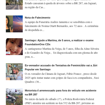
Estado causaram à queda de árvores sobre a BR 287, em Jaguari,
na região da Cas...
Nota de Falecimento
A equipe da Funerária Andres lamenta e se sensibiliza com o
falecimento de Noima Olartt Bernardes, aos 72 anos . A cerimônia
de despedida es...
Santiago: Ajude a Martina, de 5 anos, a realizar o exame
FoundationOne CDx
A santiaguense Martina da Veiga, de 5 anos, filha da Aline Silveira
e do Geandro da Veiga , foi diagnosticada com um glioma de alto
grau, u...
Ex-vereador acusado de Tentativa de Feminicídio vai a Júri
Popular em Santiago
O ex-vereador da Câmara de Jaguari, Fábio Franco , preso desde
2025 após tentar matar com golpes de faca à ex-companheira , Susi
Quadros (36...
Motorista é arremessado para fora do veículo em acidente
na BR 287
No início da tarde do sábado (1º), a Polícia Rodoviária Federal
(PRF) atendeu um acidente no km 532 da BR-287, próximo ao