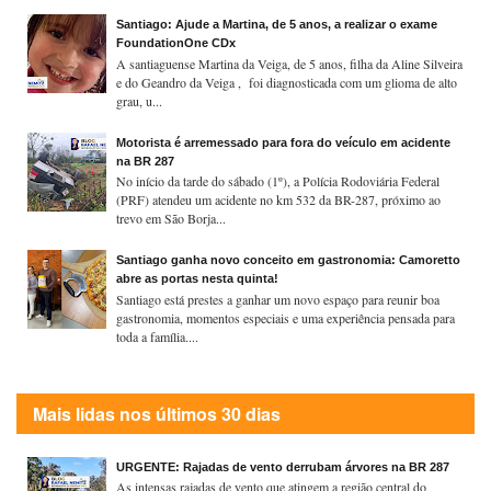
Santiago: Ajude a Martina, de 5 anos, a realizar o exame
FoundationOne CDx
A santiaguense Martina da Veiga, de 5 anos, filha da Aline Silveira
e do Geandro da Veiga , foi diagnosticada com um glioma de alto
grau, u...
Motorista é arremessado para fora do veículo em acidente
na BR 287
No início da tarde do sábado (1º), a Polícia Rodoviária Federal
(PRF) atendeu um acidente no km 532 da BR-287, próximo ao
trevo em São Borja...
Santiago ganha novo conceito em gastronomia: Camoretto
abre as portas nesta quinta!
Santiago está prestes a ganhar um novo espaço para reunir boa
gastronomia, momentos especiais e uma experiência pensada para
toda a família....
Mais lidas nos últimos 30 dias
URGENTE: Rajadas de vento derrubam árvores na BR 287
As intensas rajadas de vento que atingem a região central do