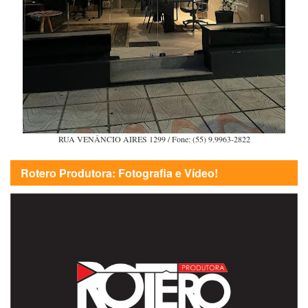
RUA VENÂNCIO AIRES 1299 / Fone: (55) 9.9963-2822
Rotero Produtora: Fotografia e Vídeo!