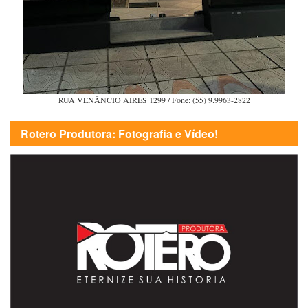
RUA VENÂNCIO AIRES 1299 / Fone: (55) 9.9963-2822
Rotero Produtora: Fotografia e Vídeo!