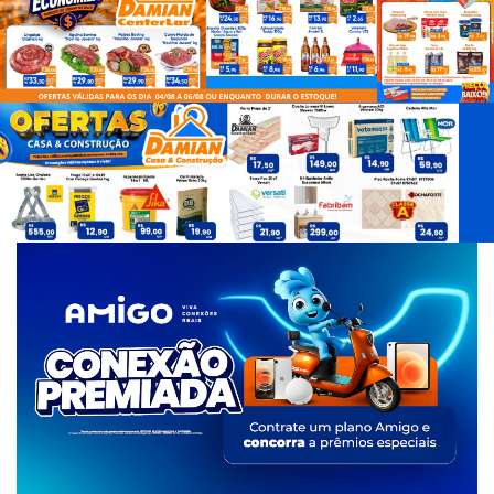
d
e
T
a
g
s