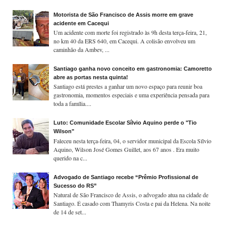
Motorista de São Francisco de Assis morre em grave
acidente em Cacequi
Um acidente com morte foi registrado às 9h desta terça-feira, 21,
no km 40 da ERS 640, em Cacequi. A colisão envolveu um
caminhão da Ambev, ...
Santiago ganha novo conceito em gastronomia: Camoretto
abre as portas nesta quinta!
Santiago está prestes a ganhar um novo espaço para reunir boa
gastronomia, momentos especiais e uma experiência pensada para
toda a família....
Luto: Comunidade Escolar Sílvio Aquino perde o "Tio
Wilson"
Faleceu nesta terça-feira, 04, o servidor municipal da Escola Sílvio
Aquino, Wilson José Gomes Guillet, aos 67 anos . Era muito
querido na c...
Advogado de Santiago recebe “Prêmio Profissional de
Sucesso do RS”
Natural de São Francisco de Assis, o advogado atua na cidade de
Santiago. É casado com Thamyris Costa e pai da Helena. Na noite
de 14 de set...