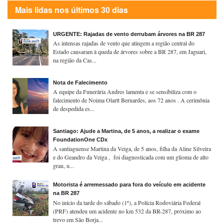
Mais lidas nos últimos 30 dias
URGENTE: Rajadas de vento derrubam árvores na BR 287
As intensas rajadas de vento que atingem a região central do
Estado causaram à queda de árvores sobre a BR 287, em Jaguari,
na região da Cas...
Nota de Falecimento
A equipe da Funerária Andres lamenta e se sensibiliza com o
falecimento de Noima Olartt Bernardes, aos 72 anos . A cerimônia
de despedida es...
Santiago: Ajude a Martina, de 5 anos, a realizar o exame
FoundationOne CDx
A santiaguense Martina da Veiga, de 5 anos, filha da Aline Silveira
e do Geandro da Veiga , foi diagnosticada com um glioma de alto
grau, u...
Motorista é arremessado para fora do veículo em acidente
na BR 287
No início da tarde do sábado (1º), a Polícia Rodoviária Federal
(PRF) atendeu um acidente no km 532 da BR-287, próximo ao
trevo em São Borja...