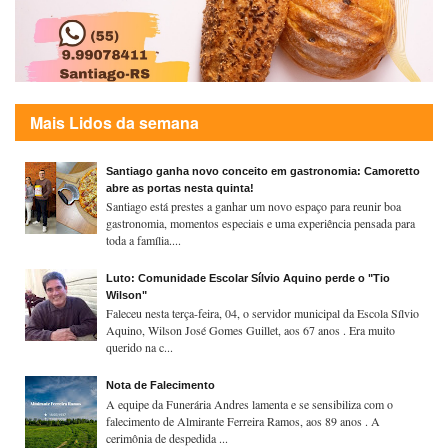
Mais Lidos da semana
Santiago ganha novo conceito em gastronomia: Camoretto
abre as portas nesta quinta!
Santiago está prestes a ganhar um novo espaço para reunir boa
gastronomia, momentos especiais e uma experiência pensada para
toda a família....
Luto: Comunidade Escolar Sílvio Aquino perde o "Tio
Wilson"
Faleceu nesta terça-feira, 04, o servidor municipal da Escola Sílvio
Aquino, Wilson José Gomes Guillet, aos 67 anos . Era muito
querido na c...
Nota de Falecimento
A equipe da Funerária Andres lamenta e se sensibiliza com o
falecimento de Almirante Ferreira Ramos, aos 89 anos . A
cerimônia de despedida ...