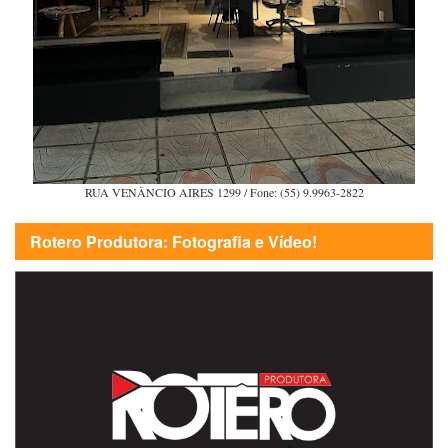
RUA VENÂNCIO AIRES 1299 / Fone: (55) 9.9963-2822
Rotero Produtora: Fotografia e Vídeo!