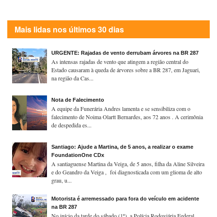
Mais lidas nos últimos 30 dias
URGENTE: Rajadas de vento derrubam árvores na BR 287
As intensas rajadas de vento que atingem a região central do
Estado causaram à queda de árvores sobre a BR 287, em Jaguari,
na região da Cas...
Nota de Falecimento
A equipe da Funerária Andres lamenta e se sensibiliza com o
falecimento de Noima Olartt Bernardes, aos 72 anos . A cerimônia
de despedida es...
Santiago: Ajude a Martina, de 5 anos, a realizar o exame
FoundationOne CDx
A santiaguense Martina da Veiga, de 5 anos, filha da Aline Silveira
e do Geandro da Veiga , foi diagnosticada com um glioma de alto
grau, u...
Motorista é arremessado para fora do veículo em acidente
na BR 287
No início da tarde do sábado (1º), a Polícia Rodoviária Federal