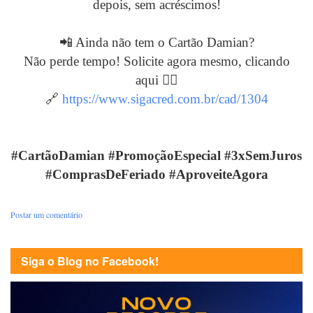
depois, sem acréscimos!
📲 Ainda não tem o Cartão Damian?
Não perde tempo! Solicite agora mesmo, clicando
aqui 👇🏻
🔗
https://www.sigacred.com.br/cad/1304
#CartãoDamian #PromoçãoEspecial #3xSemJuros
#ComprasDeFeriado #AproveiteAgora
Postar um comentário
Siga o Blog no Facebook!