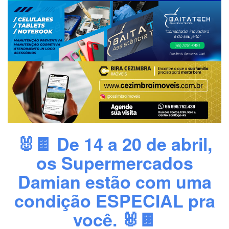
🐰🍫 De 14 a 20 de abril,
os Supermercados
Damian estão com uma
condição ESPECIAL pra
você. 🐰🍫