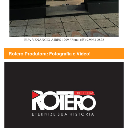
RUA VENÂNCIO AIRES 1299 / Fone: (55) 9.9963-2822
Rotero Produtora: Fotografia e Vídeo!