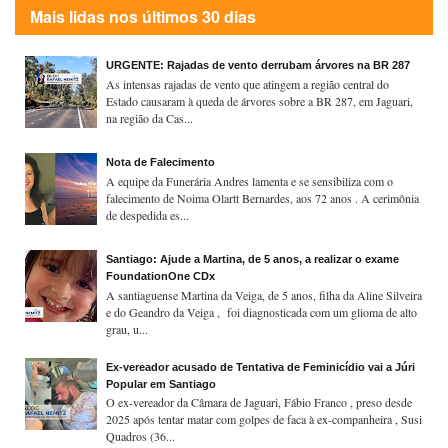
Mais lidas nos últimos 30 dias
URGENTE: Rajadas de vento derrubam árvores na BR 287
As intensas rajadas de vento que atingem a região central do
Estado causaram à queda de árvores sobre a BR 287, em Jaguari,
na região da Cas...
Nota de Falecimento
A equipe da Funerária Andres lamenta e se sensibiliza com o
falecimento de Noima Olartt Bernardes, aos 72 anos . A cerimônia
de despedida es...
Santiago: Ajude a Martina, de 5 anos, a realizar o exame
FoundationOne CDx
A santiaguense Martina da Veiga, de 5 anos, filha da Aline Silveira
e do Geandro da Veiga , foi diagnosticada com um glioma de alto
grau, u...
Ex-vereador acusado de Tentativa de Feminicídio vai a Júri
Popular em Santiago
O ex-vereador da Câmara de Jaguari, Fábio Franco , preso desde
2025 após tentar matar com golpes de faca à ex-companheira , Susi
Quadros (36...