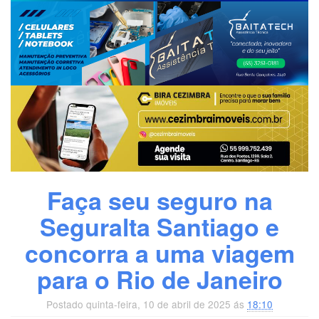
Faça seu seguro na
Seguralta Santiago e
concorra a uma viagem
para o Rio de Janeiro
Postado quinta-feira, 10 de abril de 2025 ás
18:10