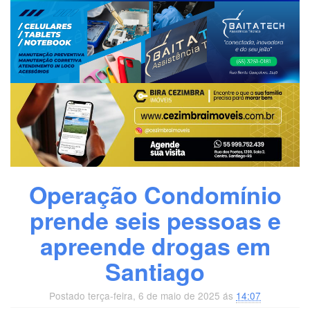
Operação Condomínio
prende seis pessoas e
apreende drogas em
Santiago
Postado terça-feira, 6 de maio de 2025 ás
14:07