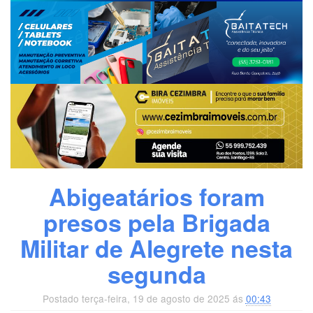
Abigeatários foram
presos pela Brigada
Militar de Alegrete nesta
segunda
Postado terça-feira, 19 de agosto de 2025 ás
00:43