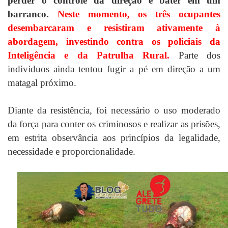
perder o controle da direção e bater em um
barranco.
Neste momento, os três ocupantes
desembarcaram e resistiram ativamente à
abordagem, investindo contra os policiais da
Inteligência e da Patrulha Rural.
Parte dos
indivíduos ainda tentou fugir a pé em direção a um
matagal próximo.
Diante da resistência, foi necessário o uso moderado
da força para conter os criminosos e realizar as prisões,
em estrita observância aos princípios da legalidade,
necessidade e proporcionalidade.