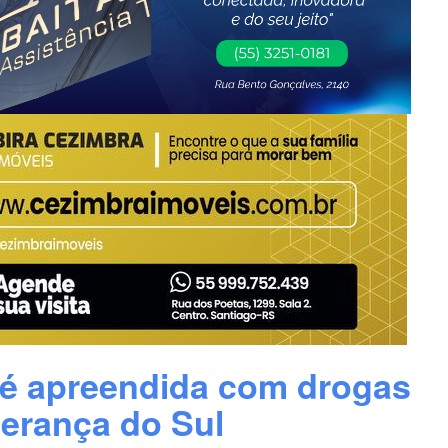
 é apreendida com drogas
erança do Sul