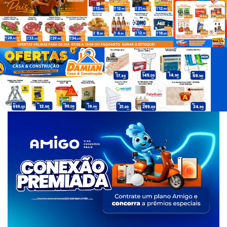
d
e
T
a
g
s