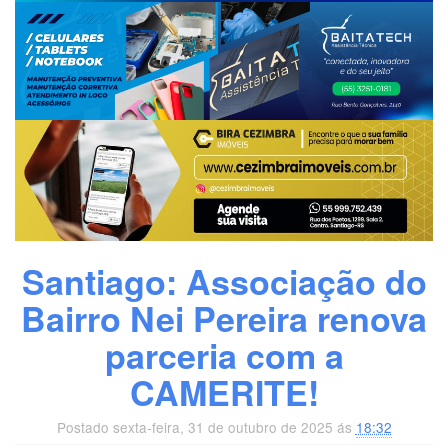
Santiago: Associação do
Bairro Nei Pereira renova
parceria com a
CAMERITE!
Postado sexta-feira, 31 de outubro de 2025 ás
18:32