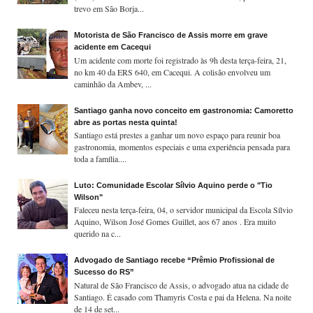
trevo em São Borja...
Motorista de São Francisco de Assis morre em grave
acidente em Cacequi
Um acidente com morte foi registrado às 9h desta terça-feira, 21,
no km 40 da ERS 640, em Cacequi. A colisão envolveu um
caminhão da Ambev, ...
Santiago ganha novo conceito em gastronomia: Camoretto
abre as portas nesta quinta!
Santiago está prestes a ganhar um novo espaço para reunir boa
gastronomia, momentos especiais e uma experiência pensada para
toda a família....
Luto: Comunidade Escolar Sílvio Aquino perde o "Tio
Wilson"
Faleceu nesta terça-feira, 04, o servidor municipal da Escola Sílvio
Aquino, Wilson José Gomes Guillet, aos 67 anos . Era muito
querido na c...
Advogado de Santiago recebe “Prêmio Profissional de
Sucesso do RS”
Natural de São Francisco de Assis, o advogado atua na cidade de
Santiago. É casado com Thamyris Costa e pai da Helena. Na noite
de 14 de set...