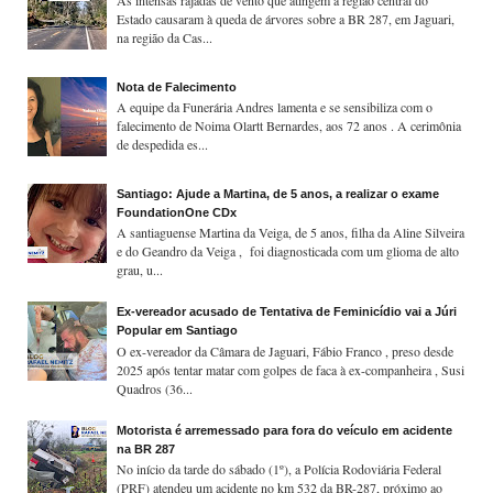
As intensas rajadas de vento que atingem a região central do
Estado causaram à queda de árvores sobre a BR 287, em Jaguari,
na região da Cas...
Nota de Falecimento
A equipe da Funerária Andres lamenta e se sensibiliza com o
falecimento de Noima Olartt Bernardes, aos 72 anos . A cerimônia
de despedida es...
Santiago: Ajude a Martina, de 5 anos, a realizar o exame
FoundationOne CDx
A santiaguense Martina da Veiga, de 5 anos, filha da Aline Silveira
e do Geandro da Veiga , foi diagnosticada com um glioma de alto
grau, u...
Ex-vereador acusado de Tentativa de Feminicídio vai a Júri
Popular em Santiago
O ex-vereador da Câmara de Jaguari, Fábio Franco , preso desde
2025 após tentar matar com golpes de faca à ex-companheira , Susi
Quadros (36...
Motorista é arremessado para fora do veículo em acidente
na BR 287
No início da tarde do sábado (1º), a Polícia Rodoviária Federal
(PRF) atendeu um acidente no km 532 da BR-287, próximo ao