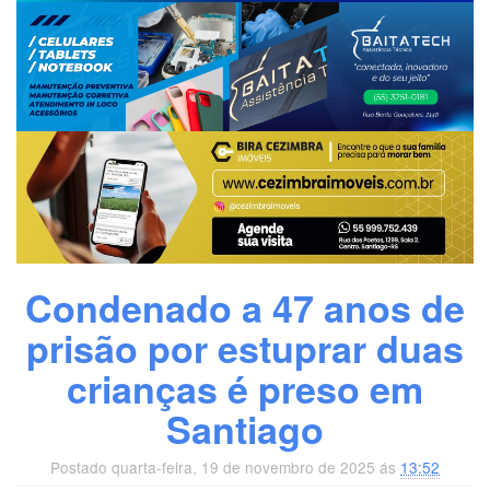
Condenado a 47 anos de
prisão por estuprar duas
crianças é preso em
Santiago
Postado quarta-feira, 19 de novembro de 2025 ás
13:52