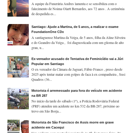
A equipe da Funerária Andres lamenta e se sensibiliza com o
falecimento de Noima Olartt Bernardes, aos 72 anos . A cerimônia
de despedida es...
Santiago: Ajude a Martina, de 5 anos, a realizar o exame
FoundationOne CDx
A santiaguense Martina da Veiga, de 5 anos, filha da Aline Silveira
e do Geandro da Veiga , foi diagnosticada com um glioma de alto
grau, u...
Ex-vereador acusado de Tentativa de Feminicídio vai a Júri
Popular em Santiago
O ex-vereador da Câmara de Jaguari, Fábio Franco , preso desde
2025 após tentar matar com golpes de faca à ex-companheira , Susi
Quadros (36...
Motorista é arremessado para fora do veículo em acidente
na BR 287
No início da tarde do sábado (1º), a Polícia Rodoviária Federal
(PRF) atendeu um acidente no km 532 da BR-287, próximo ao
trevo em São Borja...
Motorista de São Francisco de Assis morre em grave
acidente em Cacequi
Um acidente com morte foi registrado às 9h desta terça-feira, 21,